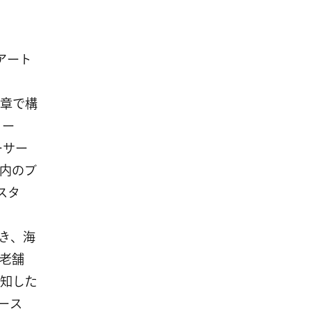
、アート
3章で構
コー
ーサー
内のブ
スタ
き、海
老舗
知した
ース