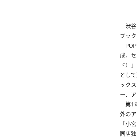
渋谷P
ブック
POP
成。セ
ド）」
として
ックス
ー、ア
第1章
外のア
「小宮
同店独