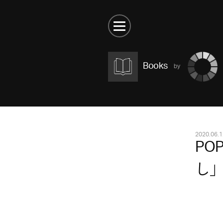
Books
2020.06.1
PO
し」