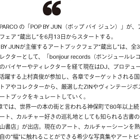
ARCO の「POP BY JUN（ポップ バイ ジュン）」が
フェア “蔵出し”を6月13日からスタートする。
 BY JUNが主催するアートブックフェア“蔵出し”は、全
レクターとして、「bonjour records（ボンジュールレ
のバイヤーやディレクターを経て現在はDJ、プロデュ
活躍する上村真俊が参加し、各章でターゲットされる国
トアやコレクターから、厳選したZINやヴィンテージポ
ートブックをキュレートしていく。
では、世界一の本の街と言われる神保町で80年以上続
ート、カルチャー好きの巡礼地としても知られる古書の
山書店」が出店。現在のアート、カルチャーシーンを熟
自の“幅”に触れることができる希少な写真集やアートピ