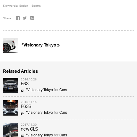
Keywords:
Sedan
Sports
Share:
*Visionary Tokyo »
Related Articles
2016.10.26
E63
*Visionary Tokyo
for
Cars
2016.11.15
E63S
*Visionary Tokyo
for
Cars
2017.11.30
new CLS
*Visionary Tokyo
for
Cars