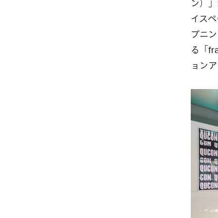
ン）」
イスペ
プニン
る「f
ョンア