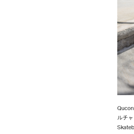
Quc
ルチャ
Skat