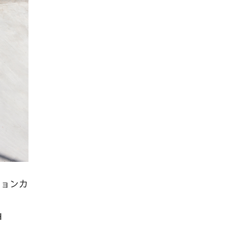
ションカ
H