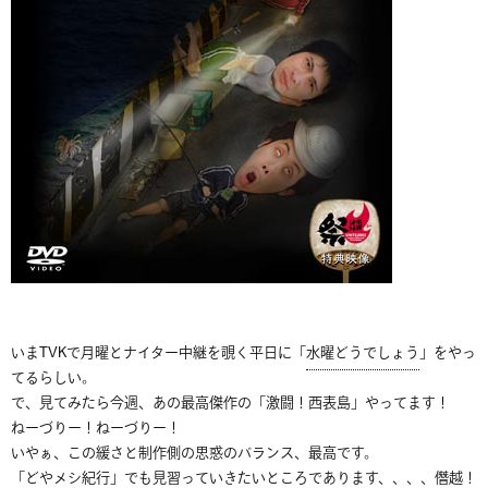
いまTVKで月曜とナイター中継を覗く平日に「
水曜どうでしょう
」をやっ
てるらしい。
で、見てみたら今週、あの最高傑作の「激闘！西表島」やってます！
ねーづりー！ねーづりー！
いやぁ、この緩さと制作側の思惑のバランス、最高です。
「
どやメシ紀行
」でも見習っていきたいところであります、、、、僭越！