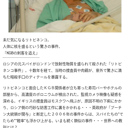
未だ気になるリトビネンコ。
人体に核を盛るという驚きの事件。
「KGBの刺客を追え」
ロシアの元スパイがロンドンで放射性物質を盛られて殺された「リトビ
ネンコ事件」。十数年を経て、当時の捜査員や肉親が、意外で驚きに満
ちた暗殺手口のディテールを暴露する。
リトビネンコと面会したＫＧＢ関係者が立ち寄った寿司バーやホテルの
部屋から、高濃度のポロニウムが検出された。監視カメラ映像も疑惑を
深める。イギリスの捜査員はモスクワへ飛ぶが、原因不明の下痢にかか
り、ロシア側の巧妙な妨害工作に裏をかかれる・・・英政府が「プーチ
ン大統領が関与」と断定した２００６年の事件からは、スパイたちの“で
たらめ”“軽率”も浮かび上がる。いまも続く類似の事件・・・世界への教
訓とは？