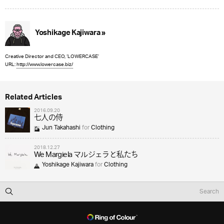
Yoshikage Kajiwara »
Creative Director and CEO, ‘LOWERCASE’
URL:
http://www.lowercase.biz/
Related Articles
2016.09.20
七人の侍
Jun Takahashi
for
Clothing
2018.12.27
We Margiela マルジェラと私たち
Yoshikage Kajiwara
for
Clothing