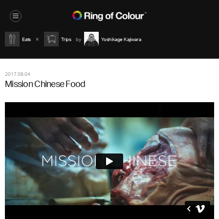
Eats
Trips
Yoshikage Kajiwara
2017.08.04
Mission Chinese Food