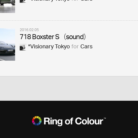
2016.02.05
718 Boxster S（sound）
*Visionary Tokyo
for
Cars