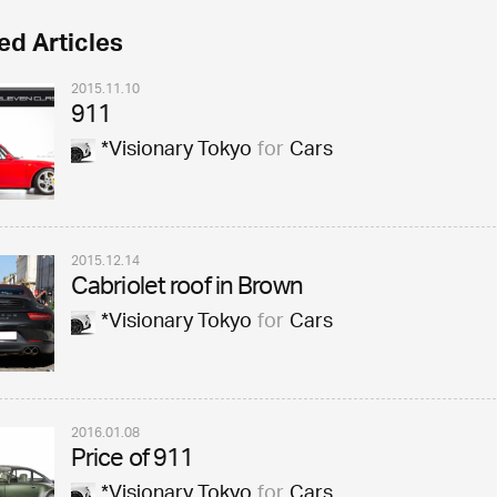
ed Articles
2015.11.10
911
*Visionary Tokyo
for
Cars
2015.12.14
Cabriolet roof in Brown
*Visionary Tokyo
for
Cars
2016.01.08
Price of 911
*Visionary Tokyo
for
Cars