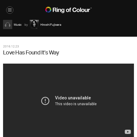
Music
Hiroshi Fujiwara
2016.12.23
Love Has Found It’s Way