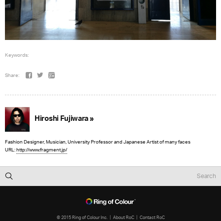
Keywords:
Share:
Hiroshi Fujiwara »
Fashion Designer, Musician, University Professor and Japanese Artist of many faces
URL:
http://www.fragment.jp/
© 2015 Ring of Colour Inc.
About RoC
Contact RoC