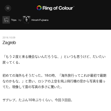
Trips
Hiroshi Fujiwara
2016.10.09
Zagreb
「もう２度と来る機会ないんだろうな、」といつも思うけど、だいたい
戻ってくる。
初めての海外もそうだった。18の時、「海外旅行ってこれが最初で最期
なのかもな、」と思い、ロシアの上空を飛ぶ飛行機の窓から写真を撮っ
てた。現像して雲の写真の多さに驚いた。
ザグレブ。たぶん10年ぶりくらい。今回３回目。