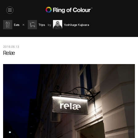
Eats
Trips
Yoshikage Kajiwara
2016.06.13
Relæ