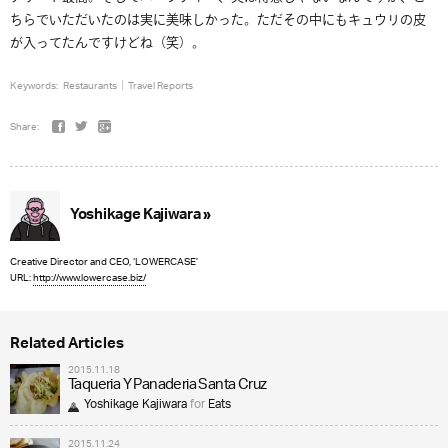
ちらでいただいたのは実に美味しかった。ただその中にもキュウリの皮
が入ってたんですけどね（笑）。
Keywords:
Restaurants
Travel Reports
Share:
Yoshikage Kajiwara »
Creative Director and CEO, ‘LOWERCASE’
URL:
http://www.lowercase.biz/
Related Articles
2015.11.18
Taqueria Y Panaderia Santa Cruz
Yoshikage Kajiwara
for
Eats
2015.11.24