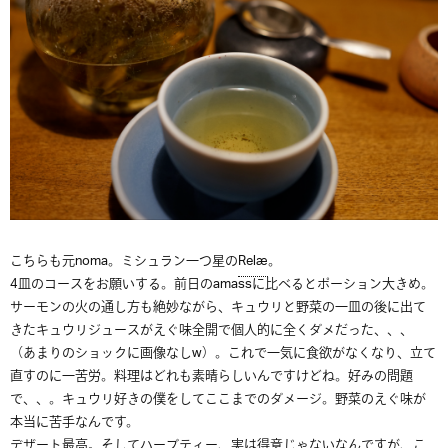
こちらも元noma。ミシュラン一つ星の
Relæ
。
4皿のコースをお願いする。前日のamassに比べるとポーション大きめ。
サーモンの火の通し方も絶妙ながら、キュウリと野菜の一皿の後に出て
きたキュウリジュースがえぐ味全開で個人的に全くダメだった、、、
（あまりのショックに画像なしw）。これで一気に食欲がなくなり、立て
直すのに一苦労。料理はどれも素晴らしいんですけどね。好みの問題
で、、。キュウリ好きの僕をしてここまでのダメージ。野菜のえぐ味が
本当に苦手なんです。
デザート最高。そしてハーブティー、実は得意じゃないなんですが、こ