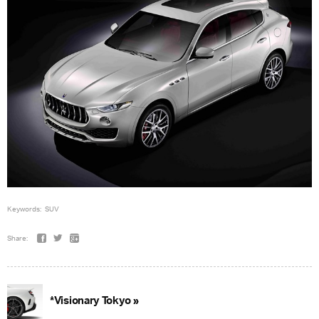
Keywords:
SUV
Share:
*Visionary Tokyo »