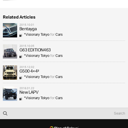
Related Articles
2015.10.01
Bentayga
*Visionary Tokyo
for
Cars
2015.10.05
G63 EDITION463
*Visionary Tokyo
for
Cars
2015.12.02
G500 4×4²
*Visionary Tokyo
for
Cars
2016.01.22
New LAPV
*Visionary Tokyo
for
Cars