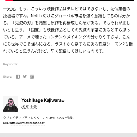
一気見。もう、こういう映像作品はテレビではできないし、配信業者の
独壇場ですね。Netflixだけにグローバル市場を強く意識してるのは分か
る。「鬼滅の刃」を踏襲し原作を再構成した感がある。でもそれが正し
いとも思う。「国宝」も映像作品としての鬼滅の系譜にあるとすら思っ
ている。アニメで培ったコンテンツメイキングの分かりやすさは、こん
にち世界でこそ強みになる。ラストから察するにある程度シーズン2も撮
れていると思うんだけど、早く配信してほしいものです。
Keywords:
Share:
Yoshikage Kajiwara »
梶原 由景
クリエイティブディレクター。"LOWERCASE"代表。
URL:
http://www.lowercase.biz/