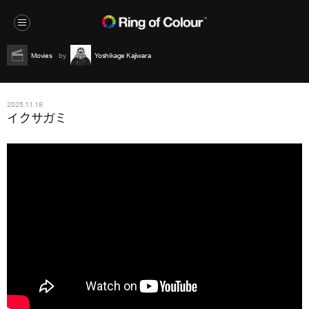
Movies
Yoshikage Kajiwara
2025.11.18
イクサガミ