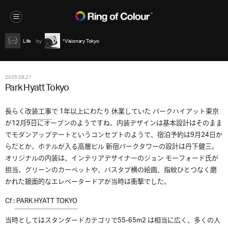
Life
*Visionary Tokyo
2025.09.21
Park Hyatt Tokyo
長らく
改装工事
で 1年以上にわたり 休業していた パークハイアット東京
が12月9日にオープンのようですね。内装デザインは基本設計はそのまま
でモダンアップデートというコンセプトのようで、宿泊予約は9月24日か
らだとか。ホテルが入る高層ビル 新宿パークタワーの設計は丹下健三。
オリジナルの内装は、インテリアデザイナーのジョン モーフォード氏が
担当。グリーンのカーペットや、バスタブ横の絵画、指紋ひとつなく磨
かれた鏡面的なエレベータードアが当時は衝撃でした。
Cf :
PARK HYATT TOKYO
当時としてはスタンダードカテゴリで55-65m2 は相当に広く、多くの人