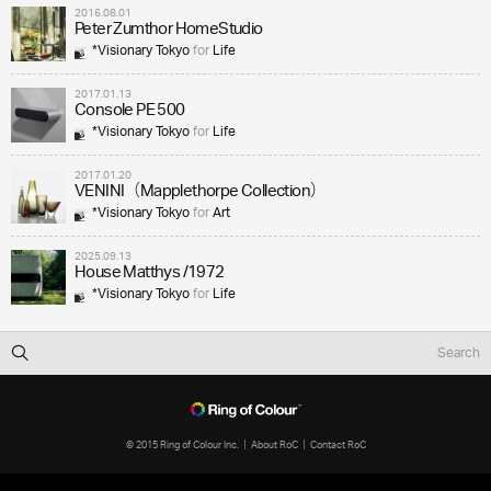
2016.08.01
Peter Zumthor HomeStudio
*Visionary Tokyo
for
Life
2017.01.13
Console PE 500
*Visionary Tokyo
for
Life
2017.01.20
VENINI（Mapplethorpe Collection）
*Visionary Tokyo
for
Art
2025.09.13
House Matthys /1972
*Visionary Tokyo
for
Life
© 2015 Ring of Colour Inc.
About RoC
Contact RoC