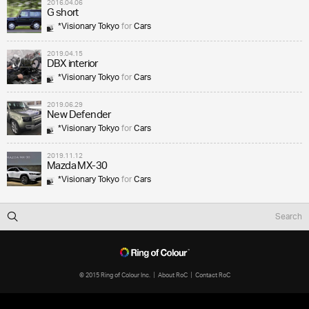
2016.04.06
G short
*Visionary Tokyo
for
Cars
2019.04.15
DBX interior
*Visionary Tokyo
for
Cars
2019.06.29
New Defender
*Visionary Tokyo
for
Cars
2019.11.12
Mazda MX-30
*Visionary Tokyo
for
Cars
© 2015 Ring of Colour Inc.
About RoC
Contact RoC