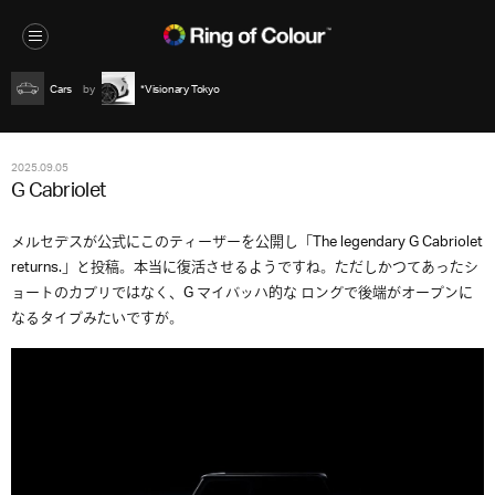
Cars
*Visionary Tokyo
2025.09.05
G Cabriolet
メルセデスが公式にこのティーザーを公開し「The legendary G Cabriolet
returns.」と投稿。本当に復活させるようですね。ただしかつてあったシ
ョートのカブリではなく、G マイバッハ的な ロングで後端がオープンに
なるタイプみたいですが。