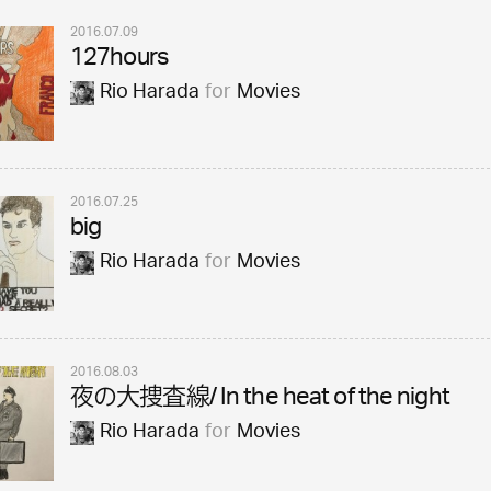
2016.07.09
127hours
Rio Harada
for
Movies
2016.07.25
big
Rio Harada
for
Movies
2016.08.03
夜の大捜査線/ In the heat of the night
Rio Harada
for
Movies