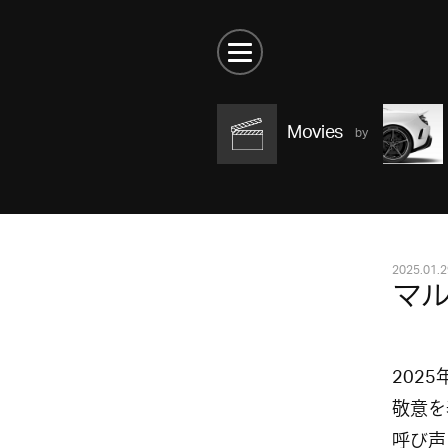
Movies
2025.01.2
マル
202
敬意を
呼び声