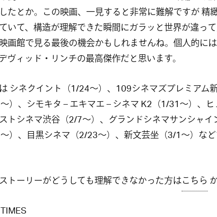
したとか。この映画、一見すると非常に難解ですが 精
ていて、構造が理解できた瞬間にガラッと世界が違って
映画館で見る最後の機会かもしれませんね。個人的には
デヴィッド・リンチの最高傑作だと思います。
は シネクイント（1/24〜）、109シネマズプレミアム
1〜）、シモキタ – エキマエ – シネマ K2（1/31〜）、
ストシネマ渋谷（2/7〜）、グランドシネマサンシャイン
14〜）、目黒シネマ（2/23〜）、新文芸坐（3/1〜）な
ストーリーがどうしても理解できなかった方は
こちら
 TIMES