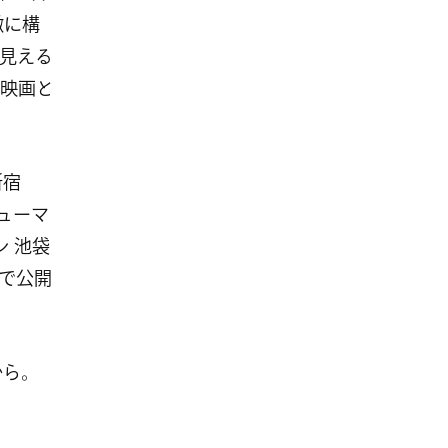
緻に構
見える
映画と
新宿
ヒューマ
 池袋
どで公開
から。