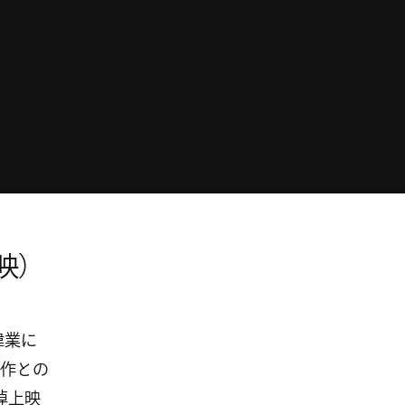
映）
偉業に
作との
悼上映