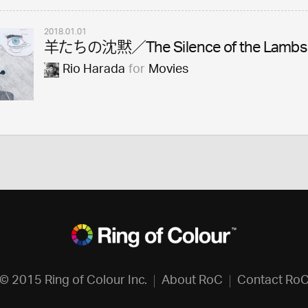
2018.01.01
羊たちの沈黙／The Silence of the Lambs
Rio Harada
for
Movies
© 2015 Ring of Colour Inc.
About RoC
Contact Ro