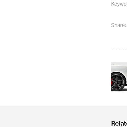
Keywo
Share:
Relat