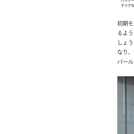
初期モ
るよう
しょう
なり、
パール