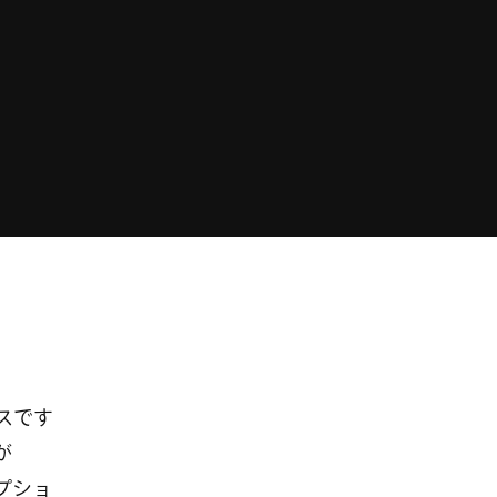
スです
が
オプショ