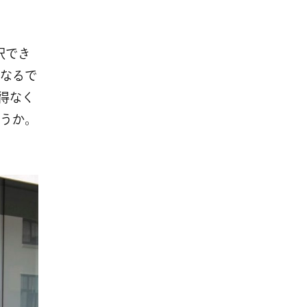
択でき
なるで
を得なく
うか。
。