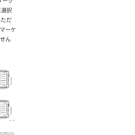
ダーク
に選択
あただ
マーケ
せん