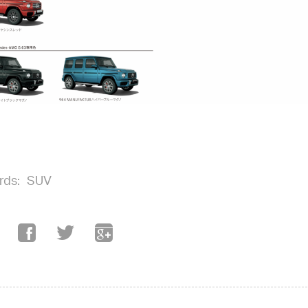
rds:
SUV