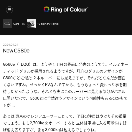
Cars
*Visionary Tokyo
2024.04.24
New G580e
G580e（=EQG）は、ようやく明日の昼前に発表のようです。イルミネー
ティッド グリルが採用されるようですが、肝心のグリルのデザインが
G500などに似た ２本ルーバー にも見えますが、それだとなんだか面白
くないですね。せっかくEVなんですから、もうちょっと変わった事を期
待したかったような。それとも実はこのルーバーに見える部分がパネル
に開いた穴で、G500とは全然違うデザインという可能性もあるのかもで
すが…。
あとは 東京のゲレンデユーザーにとって、明日の注目はやはりその重量
でしょう。もし2,700kgをオーバーすると 立体駐車場に入る可能性は ほ
ぼ消え去りますが、まぁ3,000kgは超えるでしょうね。