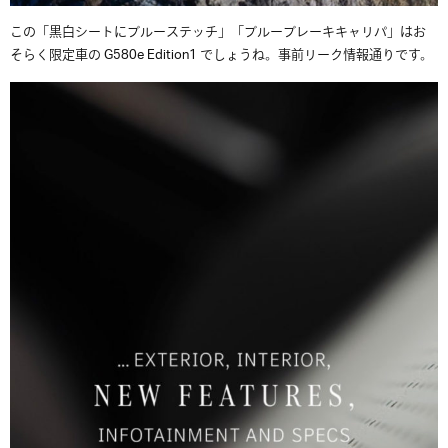
この「黒白シートにブルーステッチ」「ブルーブレーキキャリパ」はお
そらく限定車の G580e Edition1 でしょうね。事前リーク情報通りです。