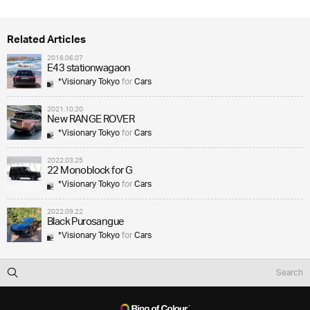
Related Articles
2016.06.07
E43 stationwagaon
*Visionary Tokyo
for
Cars
2021.10.20
New RANGE ROVER
*Visionary Tokyo
for
Cars
2022.03.25
22 Monoblock for G
*Visionary Tokyo
for
Cars
2022.09.22
Black Purosangue
*Visionary Tokyo
for
Cars