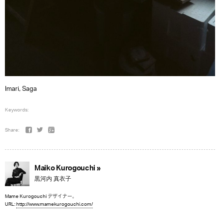
Imari, Saga
Keywords:
Share:
Maiko Kurogouchi »
黒河内 真衣子
Mame Kurogouchi デザイナー。
URL:
http://www.mamekurogouchi.com/