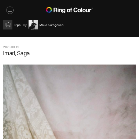
Trips
Maiko Kurogouchi
2023.03.19
Imari, Saga