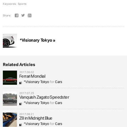
Keywords:
Sports
Share:
*Visionary Tokyo »
Related Articles
2017.06.02
Ferrari Mondial
*Visionary Tokyo
for
Cars
2017.07.25
Vanquish Zagato Speedster
*Visionary Tokyo
for
Cars
2017.08.21
Z8 in Midnight Blue
*Visionary Tokyo
for
Cars