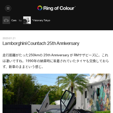
Cars
*Visionary Tokyo
2023.01.21
Lamborghini Countach 25th Anniversary
走行距離がたった250kmの 25th Anniversary が RMサザビーズに。これ
は凄いですね。1990年の納車時に装着されていたタイヤも交換しておら
ず、新車のままという感じ。