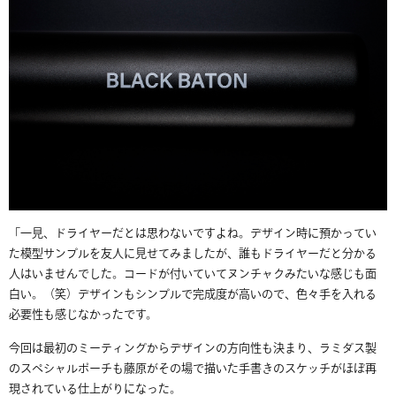
「
一見、ドライヤーだとは思わないですよね。デザイン時に預かってい
た模型サンプルを友人に見せてみましたが、誰もドライヤーだと分かる
人はいませんでした。
コードが付いていてヌンチャクみたいな感じも面
白い。（笑）
デザインもシンプルで完成度が高いので、色々手を入れる
必要性も感じなかったです。
今回は最初のミーティングからデザインの方向性も決まり、ラミダス製
のスペシャルポーチも藤原がその場で描いた手書きのスケッチがほぼ再
現されている仕上がりになった。