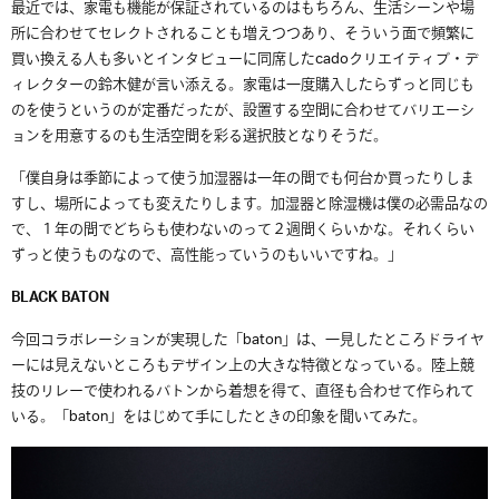
最近では、家電も機能が保証されているのはもちろん、生活シーンや場
所に合わせてセレクトされることも増えつつあり、そういう面で頻繁に
買い換える人も多いとインタビューに同席した
cado
クリエイティブ・デ
ィレクターの鈴木健が言い添える。家電は一度購入したらずっと同じも
のを使うというのが定番だったが、設置する空間に合わせてバリエーシ
ョンを用意するのも生活空間を彩る選択肢となりそうだ。
「僕自身は季節によって使う加湿器は一年の間でも何台か買ったりしま
すし、場所によっても変えたりします。加湿器と除湿機は僕の必需品なの
で、１年の間でどちらも使わないのって２週間くらいかな。それくらい
ずっと使うものなので、高性能っていうのもいいですね。」
BLACK BATON
今回コラボレーションが実現した「
baton
」は、一見したところドライヤ
ーには見えないところもデザイン上の大きな特徴となっている。陸上競
技のリレーで使われるバトンから着想を得て、直径も合わせて作られて
いる。「
baton
」をはじめて手にしたときの印象を聞いてみた。