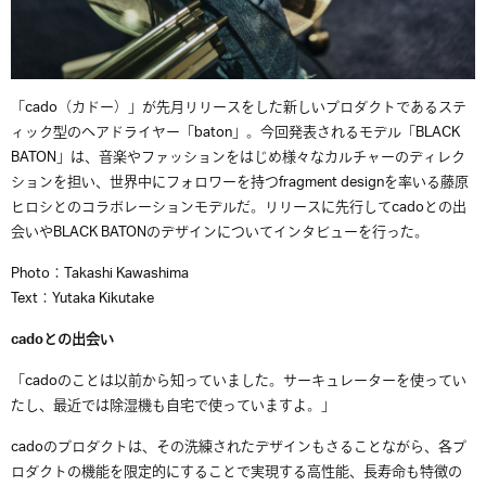
「
cado（カドー）
」が先月リリースをした新しいプロダクトであるステ
ィック型のヘアドライヤー「
baton
」。今回発表されるモデル「
BLACK
BATON
」は、音楽やファッションをはじめ様々なカルチャーのディレク
ションを担い、世界中にフォロワーを持つ
fragment design
を率いる藤原
ヒロシとのコラボレーションモデルだ。リリースに先行して
cado
との出
会いや
BLACK BATON
のデザインについてインタビューを行った。
Photo：Takashi Kawashima
Text：Yutaka Kikutake
cado
との出会い
「
cado
のことは以前から知っていました。サーキュレーターを使ってい
たし、最近では除湿機も自宅で使っていますよ。」
cado
のプロダクトは、その洗練されたデザインもさることながら、各プ
ロダクトの機能を限定的にすることで実現する高性能、長寿命も特徴の