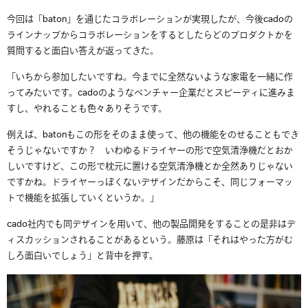
今回は「
baton
」を通じたコラボレーションが実現したが、今後
cado
の
ラインナップからコラボレーションをするとしたらどのプロダクトかを
質問すると面白い答えが返ってきた。
「いちから参加したいですね。今までに全然ないような家電を一緒に作
ってみたいです。
cado
のようなベンチャー企業だとスピーディに進みま
すし、やれることも色々ありそうです。
例えば、
baton
もこの形をそのまま使って、他の機能をのせることもでき
そうじゃないですか？ いわゆるドライヤーの形で空気清浄機だとおか
しいですけど、この形で枕元に置ける空気清浄機とか全然ありじゃない
ですかね。ドライヤーっぽくないデザインだからこそ、同じフォーマッ
トで機能を拡張していくというか。」
cado
社内でも同デザインを用いて、他の製品開発をすることの是非はデ
ィスカッションされることがあるという。藤原は「それはやった方がむ
しろ面白いでしょう」と背中を押す。