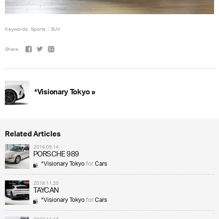
Keywords:
Sports
SUV
Share:
*Visionary Tokyo »
Related Articles
2016.09.14
PORSCHE 989
*Visionary Tokyo
for
Cars
2018.11.20
TAYCAN
*Visionary Tokyo
for
Cars