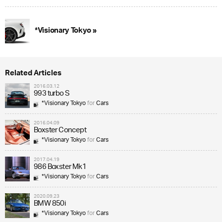
*Visionary Tokyo »
Related Articles
2016.03.12
993 turbo S
*Visionary Tokyo
for
Cars
2016.04.09
Boxster Concept
*Visionary Tokyo
for
Cars
2017.04.19
986 Boxster Mk1
*Visionary Tokyo
for
Cars
2020.09.23
BMW 850i
*Visionary Tokyo
for
Cars