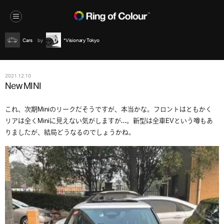
Cars
*Visionary Tokyo
2021.12.10
New MINI
これ、次期Miniのリークだそうですが、本当かな。フロントはともかく
リアは全くMiniに見えない気がしますが…。新型は全車EVという噂もあ
りましたが、結局どうなるのでしょうかね。