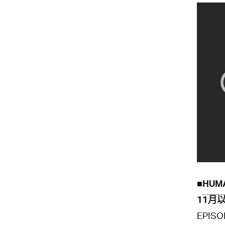
■
HUM
11月
EPI