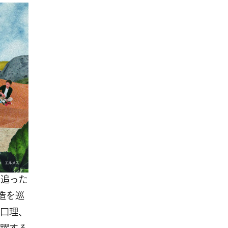
を追った
創造を巡
口理、