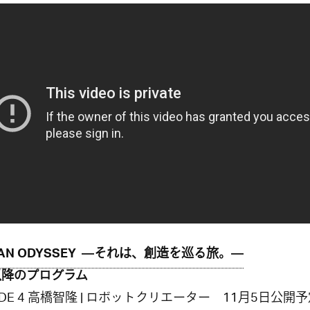
AN ODYSSEY ―それは、創造を巡る旅。―
以降のプログラム
SODE 4 高橋智隆 | ロボットクリエーター 11月5日公開