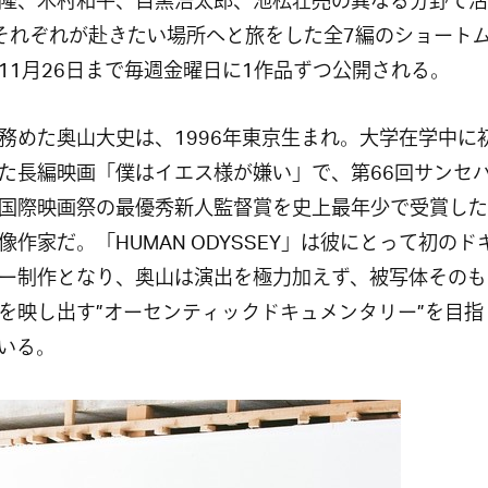
隆、木村和平、目黒浩太郎、池松壮亮の異なる分野で活
それぞれが赴きたい場所へと旅をした全7編のショート
11月26日まで毎週金曜日に1作品ずつ公開される。
務めた奥山大史は、1996年東京生まれ。大学在学中に
た長編映画「僕はイエス様が嫌い」で、第66回サンセ
国際映画祭の最優秀新人監督賞を史上最年少で受賞した
像作家だ。「HUMAN ODYSSEY」は彼にとって初のド
ー制作となり、奥山は演出を極力加えず、被写体そのも
を映し出す”オーセンティックドキュメンタリー”を目指
いる。