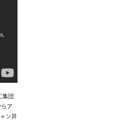
工集団
からア
ャン井