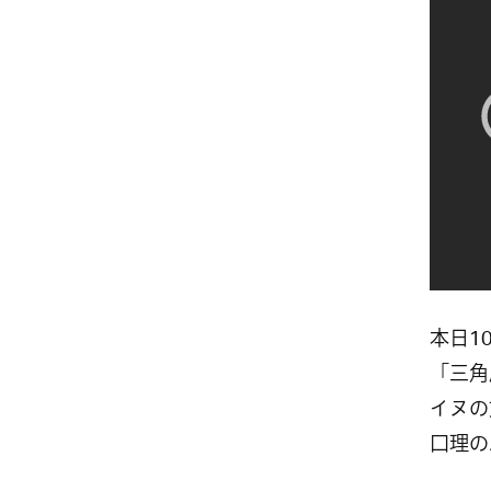
本日1
「三角
イヌの
口理の