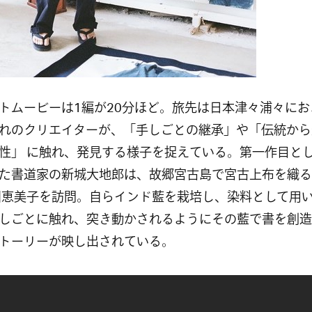
トムービーは1編が20分ほど。旅先は日本津々浦々にお
れのクリエイターが、「手しごとの継承」や「伝統から
性」 に触れ、発見する様子を捉えている。第一作目と
た書道家の新城大地郎は、故郷宮古島で宮古上布を織る
川恵美子を訪問。自らインド藍を栽培し、染料として用
しごとに触れ、突き動かされるようにその藍で書を創造
トーリーが映し出されている。