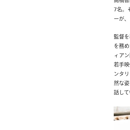
高橋智
7名。
ーが、
監督を
を務め
ィアン
若手映
ンタリ
然な姿
話して