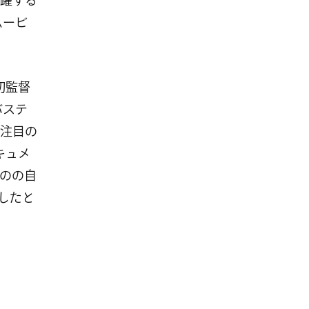
躍する
ムービ
初監督
バステ
注目の
キュメ
のの自
したと