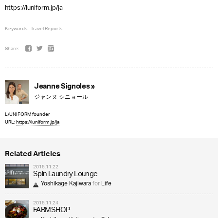
https://luniform.jp/ja
Keywords:
Travel Reports
Share:
Jeanne Signoles »
ジャンヌ シニョール
L/UNIFORM founder
URL:
https://luniform.jp/ja
Related Articles
2015.11.22
Spin Laundry Lounge
Yoshikage Kajiwara
for
Life
2015.11.24
FARMSHOP