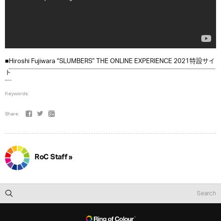
■
Hiroshi Fujiwara “SLUMBERS” THE ONLINE EXPERIENCE 2021特設サイ
ト
Keywords:
Share:
RoC Staff »