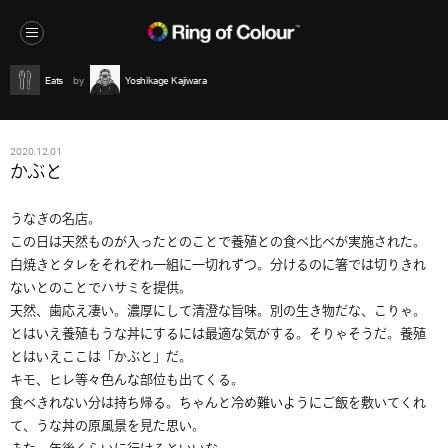
Eats
Yoshikage Kajiwara
2020.12.01
かぶと
うなぎの名店。
この日は天然ものが入ったとのことで養殖との食べ比べが実施された。
白焼きとタレをそれぞれ一組に一切れずつ。分けるのに箸では切りきれ
ないとのことでハサミを提供。
天然、歯応え凄い。濃厚にして清澄な旨味。別の生き物だな、こりゃ。
とはいえ養殖もうな丼にするには最適な気がする。そりゃそうだ。養殖
とはいえここは「かぶと」だ。
キモ、ヒレ等々色んな部位も出てくる。
食べきれない分は持ち帰る。ちゃんと冷め難いようにご飯を敷いてくれ
て、うな丼の原風景を見た思い。