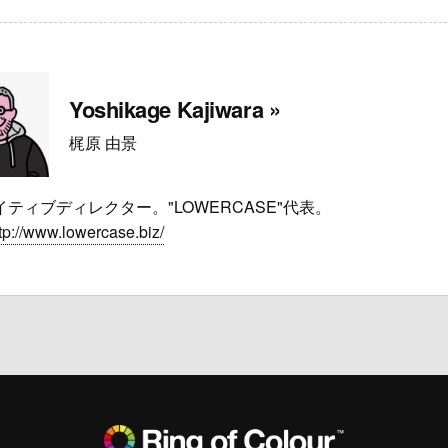
Yoshikage Kajiwara »
梶原 由景
ティブディレクター。"LOWERCASE"代表。
tp://www.lowercase.biz/