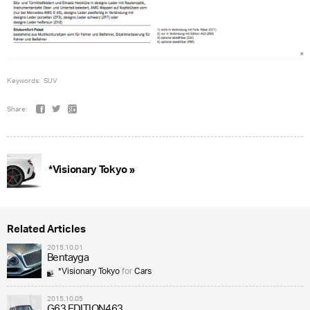
Keywords:
SUV
Share:
*Visionary Tokyo »
Related Articles
2015.10.01
Bentayga
*Visionary Tokyo
for
Cars
2015.10.05
G63 EDITION463