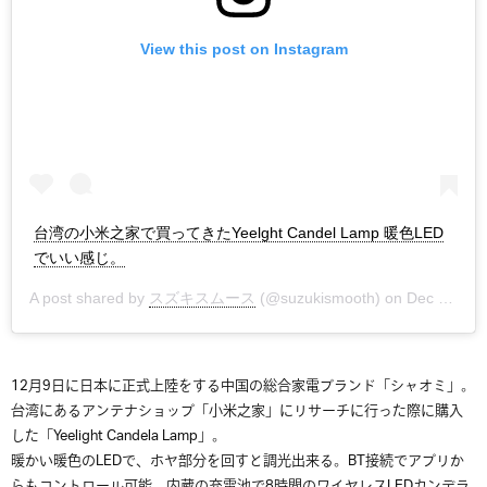
View this post on Instagram
台湾の小米之家で買ってきたYeelght Candel Lamp 暖色LED
でいい感じ。
A post shared by
スズキスムース
(@suzukismooth) on
Dec 4, 2019 at 3:46am PST
12月9日に日本に正式上陸をする中国の総合家電ブランド「シャオミ」。
台湾にあるアンテナショップ「小米之家」にリサーチに行った際に購入
した「Yeelight Candela Lamp」。
暖かい暖色のLEDで、ホヤ部分を回すと調光出来る。BT接続でアプリか
らもコントロール可能。内蔵の充電池で8時間のワイヤレスLEDカンデラ