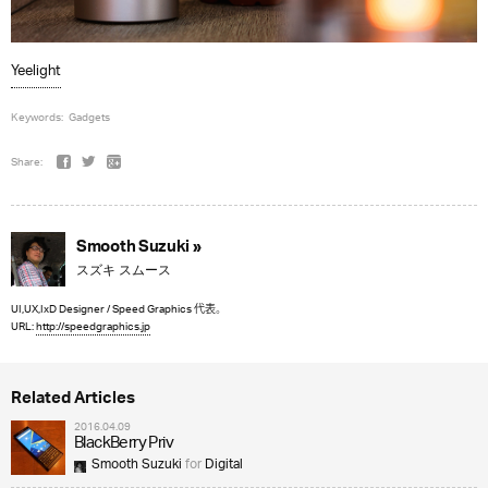
Yeelight
Keywords:
Gadgets
Share:
Smooth Suzuki »
スズキ スムース
UI,UX,IxD Designer / Speed Graphics 代表。
URL:
http://speedgraphics.jp
Related Articles
2016.04.09
BlackBerry Priv
Smooth Suzuki
for
Digital