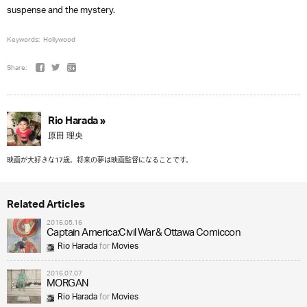
suspense and the mystery.
Keywords:
Hollywood
Share:
Rio Harada »
原田 理央
映画が大好きな17歳。将来の夢は映画監督になることです。
Related Articles
2016.05.16
Captain America:Civil War & Ottawa Comiccon
Rio Harada
for
Movies
2016.07.07
MORGAN
Rio Harada
for
Movies