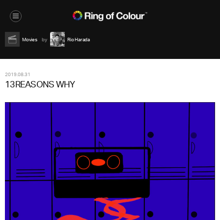
Movies
Rio Harada
2019.08.31
13REASONS WHY