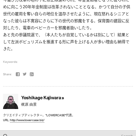
今働き方改革の名の下に修正は進められ、年金受給者となった彼らのた
めに向こう20年年金制度は改革されないこととなる。かつて自分の子供
世代の雇用を奪い自らの地位を温存させたように、現在怒れるシニアと
なった彼らは不寛容にさらに下の世代の邪魔をする。保育園の建設に反
対したり、電車のベビーカーを邪魔者扱いしたり。
あと先の参議院選で、（本人たちが自覚しているかは別にして）結果と
して左派ポピュリズムを推進する形に声を上げる人が多い理由も納得で
きた。
Keywords:
Share:
Yoshikage Kajiwara »
梶原 由景
クリエイティブディレクター。"LOWERCASE"代表。
URL:
http://www.lowercase.biz/