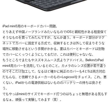
iPad mini5用のキーボードカバー問題。
とりあえず
中国ノーブランドみたいなものでiOSと親和性がある程度保て
そうなもの
を買ってみたんですが、なんか違う。キーボード部分がマグ
ネットでカバーに固定する方式で、収納するときは外して収まりそうな
場所に移動させるという手間がかかる。要はカバーとキーボードは別物
でカバーにくっつくようにしてるだけ。これは便利じゃないな。
ちうところでまたもやスズキスムース氏よりアドバイス。
BelkinのiPad
mini4用カバー
を流用しているとのこと。カメラのレンズ位置が若干違う
のでそこだけ加工して。なるほど確かに純正のカバーも4と5は両方対応
だもんな、と信頼できるメーカーのもの=
Logicool
をチョイス。これ、悪
くない。iPadからの電源供給はないもののバッテリーの持ちは良さそ
う。
でもやっぱminiのサイズでキーボード打つのはちょっと無理がある気もす
るなぁ。頑張って実験してみます（笑）。