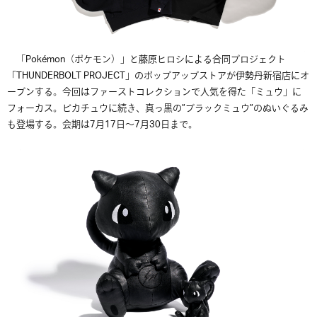
「
Pokémon
（ポケモン）」と藤原ヒロシによる合同プロジェクト
「
THUNDERBOLT PROJECT
」の
ポップアップストアが伊勢丹新宿店にオ
ープンする。今回はファーストコレクションで人気を得た「ミュウ」
に
フォーカス。ピカチュウに続き、真っ黒の”ブラックミュウ”のぬいぐるみ
も登場する。会期は
7
月
17
日～
7
月
30
日まで。