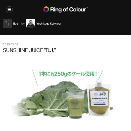
Eats
Yoshikage Kajiwara
2019.05.08
SUNSHINE JUICE “D.J.”