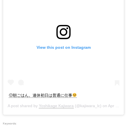
View this post on Instagram
🤢朝ごはん。連休初日は普通に仕事
A post shared by
Yoshikage Kajiwara
(@kajiwara_lc) on
Apr 26, 2019 at 5:05pm PDT
Keywords: