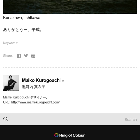
Kanazawa, Ishikawa
ありがとうー、平成。
Keywords:
Share:
Maiko Kurogouchi »
黒河内 真衣子
Mame Kurogouchi デザイナー。
URL:
http://www.mamekurogouchi.com/