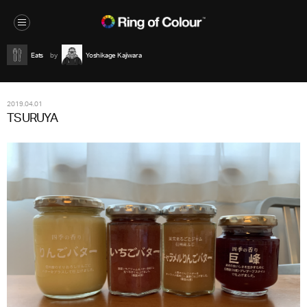
Eats
Yoshikage Kajiwara
2019.04.01
TSURUYA