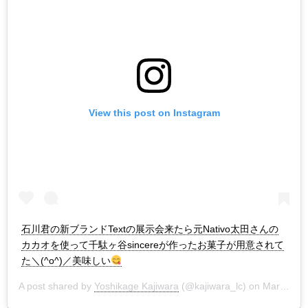
View this post on Instagram
石川君の新ブランドTextの展示会来たら元Nativo太田さんの
カカオを使って千駄ヶ谷sincereが作ったお菓子が用意されて
た＼(^o^)／美味しい
A post shared by
Yoshikage Kajiwara
(@kajiwara_lc) on
Mar 21, 2019 at 10:03pm PDT