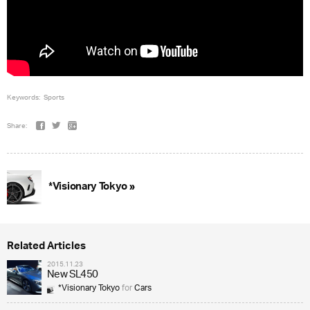
Keywords:
Sports
Share:
*Visionary Tokyo »
Related Articles
2015.11.23
New SL450
*Visionary Tokyo
for
Cars