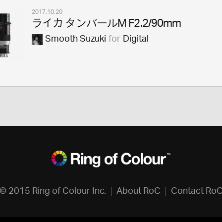
2017.10.20
ライカ タンバールM F2.2/90mm
Smooth Suzuki
for
Digital
© 2015 Ring of Colour Inc.
About RoC
Contact Ro