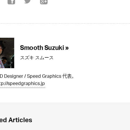
Smooth Suzuki »
スズキ スムース
IxD Designer / Speed Graphics 代表。
tp://speedgraphics.jp
ed Articles