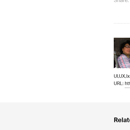
Share:
UI,UX,
URL:
ht
Relat