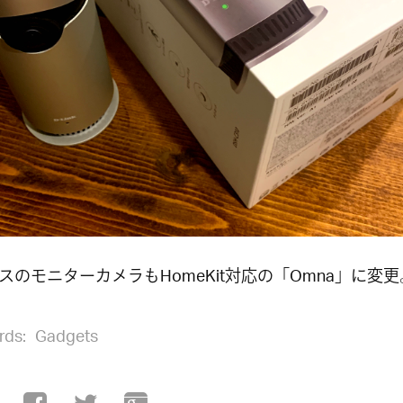
スのモニターカメラもHomeKit対応の「Omna」に変更
rds:
Gadgets