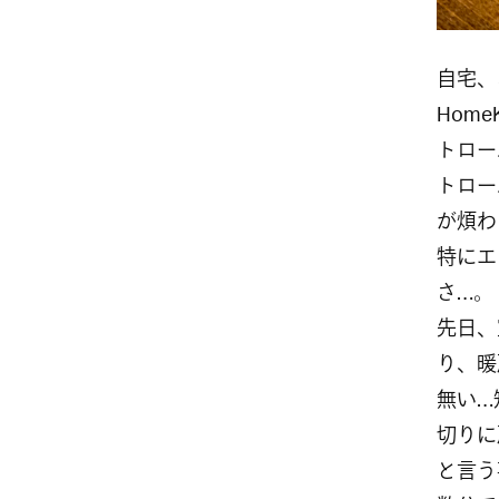
自宅、オ
Hom
トロー
トロー
が煩わ
特にエ
さ…。
先日、
り、暖
無い…
切りに
と言う