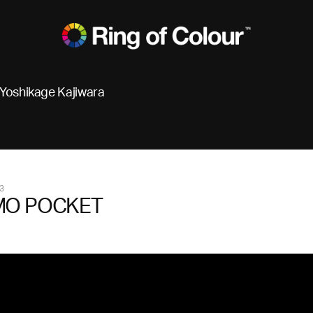
Yoshikage Kajiwara
3
O POCKET