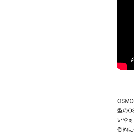
OSM
型の
O
いやぁ
倒的に