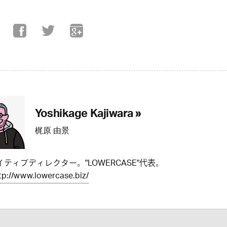
Yoshikage Kajiwara »
梶原 由景
ティブディレクター。"LOWERCASE"代表。
tp://www.lowercase.biz/