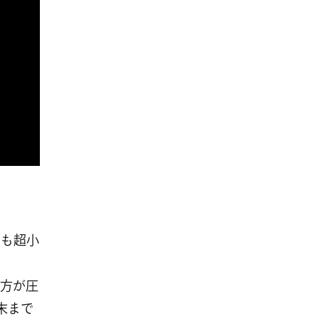
でも超小
方が圧
末まで