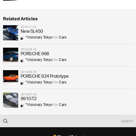
Related Articles
2015.11.23
New SL450
*Visionary Tokyo
for
Cars
2016.06.10
PORSCHE 968
*Visionary Tokyo
for
Cars
2016.06.18
PORSCHE 924 Prototype
*Visionary Tokyo
for
Cars
2016.07.26
991GT2
*Visionary Tokyo
for
Cars