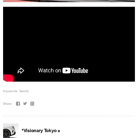
Keywords:
Sports
Share:
*Visionary Tokyo »