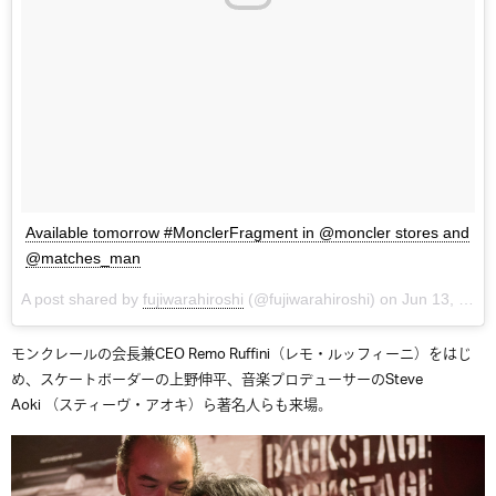
Available tomorrow #MonclerFragment in @moncler stores and
@matches_man
A post shared by
fujiwarahiroshi
(@fujiwarahiroshi) on
Jun 13, 2018 at 2:45pm PDT
モンクレールの会長兼CEO Remo Ruffini（レモ・ルッフィーニ）をはじ
め、スケートボーダーの上野伸平、音楽プロデューサーのSteve
Aoki （スティーヴ・アオキ）ら著名人らも来場。