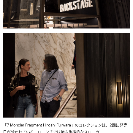
「7 Moncler Fragment
Hiroshi
Fujiwara」
の
コレクションは、2回に発売
日が分かれている。ローンチでは最も象徴的なスローガ