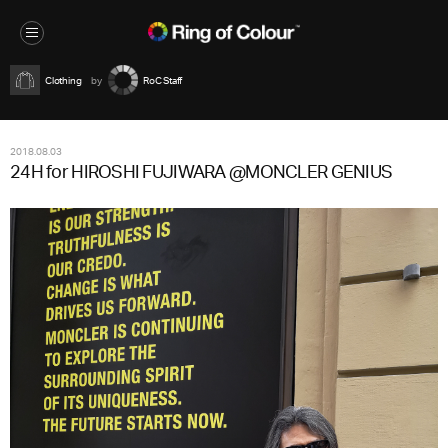
Clothing
RoC Staff
2018.08.03
24H for HIROSHI FUJIWARA @MONCLER GENIUS