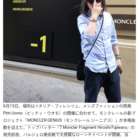
6
月
13
日、場所はイタリア・フィレンツェ。メンズファッションの祭典
Pitti Uomo（ピッティ・ウオモ）の開催に合わせて
、モンクレールの新プ
ロジェクト
「MONCLER GENIUS（モンクレール ジーニアス）」
が本格始
動を迎えた。トップバッター
「7 Moncler Fragment
Hiroshi
Fujiwara」
の
発売前夜、バルジェロ美術館で大規模なローンチイベントが開催。当