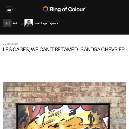
Art
Yoshikage Kajiwara
2018.06.25
LES CAGES; WE CAN’T BE TAMED -SANDRA CHEVRIER