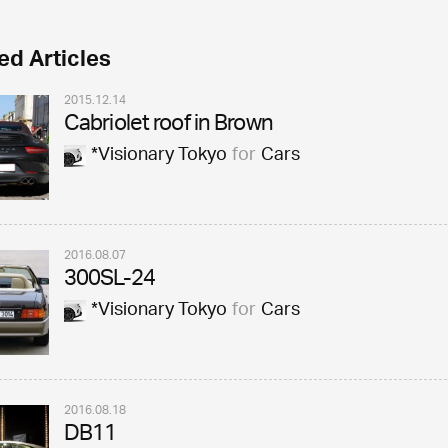
ed Articles
2015.12.14
Cabriolet roof in Brown
*Visionary Tokyo
for
Cars
2016.08.07
300SL-24
*Visionary Tokyo
for
Cars
2016.08.18
DB11