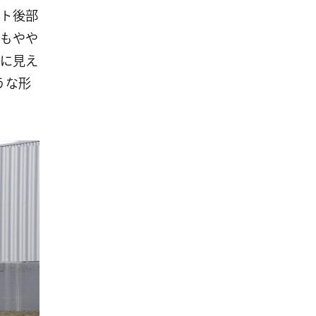
ト後部
もやや
に見え
ような形