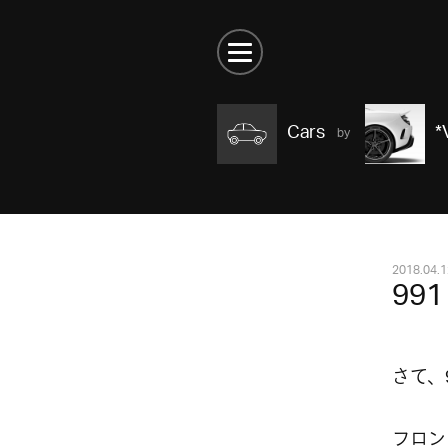
Cars
*
2018.04.1
991
さて、
フロン