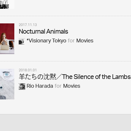
2017.11.13
Nocturnal Animals
*Visionary Tokyo
for
Movies
2018.01.01
羊たちの沈黙／The Silence of the Lambs
Rio Harada
for
Movies