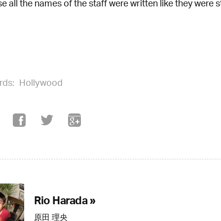
 all the names of the staff were written like they were s
rds:
Hollywood
Rio Harada »
原田 理央