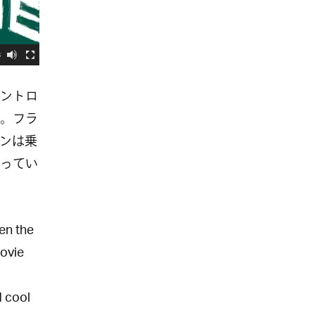
3
ントロ
。フラ
ンは乗
ってい
hen the
movie
d cool