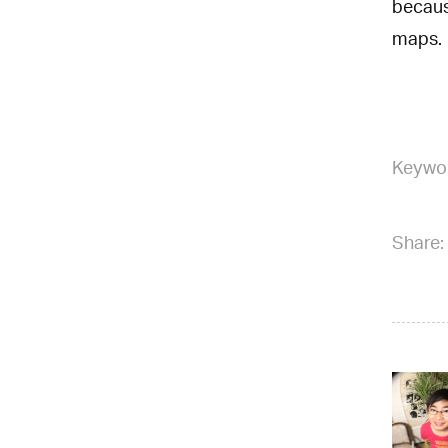
because
maps.
Keywo
Share: