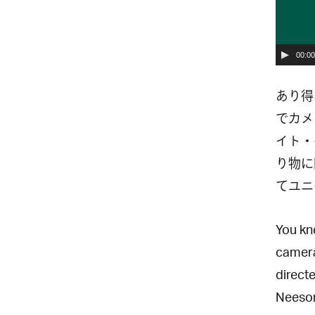
00:00
あり得
でカメ
イト・
り物に
てユニ
You kno
camera
directe
Neeson