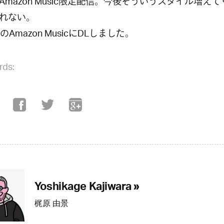
Amazon Music限定配信。今後そういうスタイル増え
れない。
neのAmazon MusicにDLしました。
rds:
Yoshikage Kajiwara »
梶原 由景