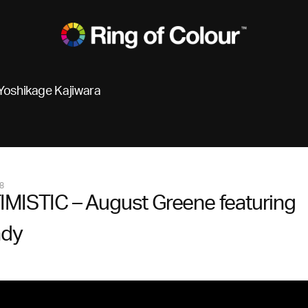
Yoshikage Kajiwara
8
MISTIC – August Greene featuring
ndy