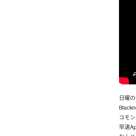
日曜の
Blac
コモン
早速Ap