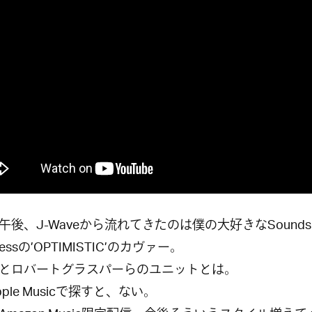
午後、J-Waveから流れてきたのは僕の大好きなSounds 
knessの’OPTIMISTIC’のカヴァー。
とロバートグラスパーらのユニットとは。
ple Musicで探すと、ない。