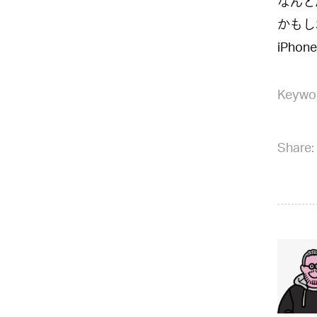
なんと
かもし
iPho
Keywo
Share: