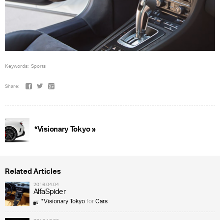
Keywords:
Sports
Share:
*Visionary Tokyo »
Related Articles
2016.04.04
AlfaSpider
*Visionary Tokyo
for
Cars