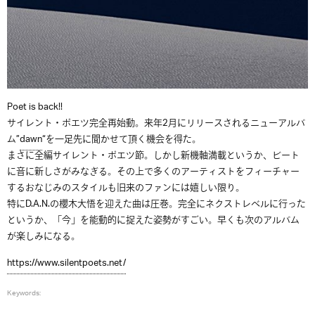
Poet is back!!
サイレント・ポエツ完全再始動。来年2月にリリースされるニューアルバ
ム”
dawn
“を一足先に聞かせて頂く機会を得た。
まさに全編サイレント・ポエツ節。しかし新機軸満載というか、ビート
に音に新しさがみなぎる。その上で多くのアーティストをフィーチャー
するおなじみのスタイルも旧来のファンには嬉しい限り。
特にD.A.N.の櫻木大悟を迎えた曲は圧巻。完全にネクストレベルに行った
というか、「今」を能動的に捉えた姿勢がすごい。早くも次のアルバム
が楽しみになる。
https://www.silentpoets.net/
Keywords: