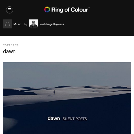
Music
Yoshikage Kajiwara
2017.12.23
dawn