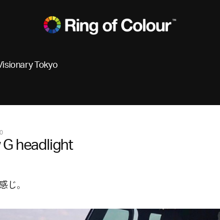
Visionary Tokyo
0
G headlight
感じ。